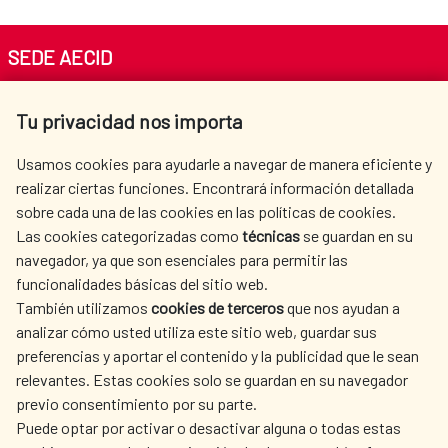
SEDE AECID
Av. Reyes Católicos 4 - 28040 Madrid
Tu privacidad nos importa
Tel. +34 900 20 30 54​​​​​​​
centro.informacion@aecid.es
Usamos cookies para ayudarle a navegar de manera eficiente y
realizar ciertas funciones. Encontrará información detallada
sobre cada una de las cookies en las políticas de cookies.
AECID
WHERE DO WE COOPERATE?
Las cookies categorizadas como
técnicas
se guardan en su
SPANISH HUMANITARIAN
PRESS ROOM
navegador, ya que son esenciales para permitir las
ACTION
funcionalidades básicas del sitio web.
CULTURE AND SCIENCE
LIBRARY
También utilizamos
cookies de terceros
que nos ayudan a
analizar cómo usted utiliza este sitio web, guardar sus
preferencias y aportar el contenido y la publicidad que le sean
relevantes. Estas cookies solo se guardan en su navegador
previo consentimiento por su parte.
Puede optar por activar o desactivar alguna o todas estas
OUR SOCIAL MEDIA