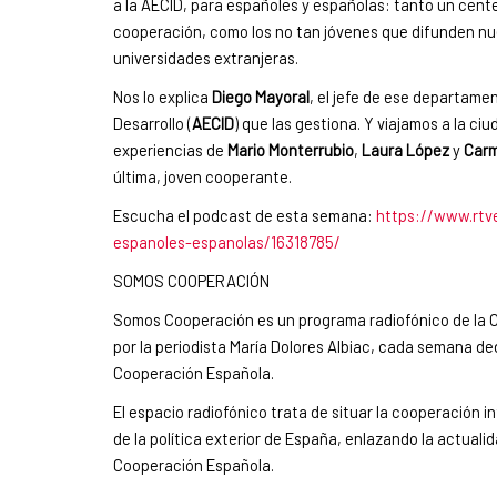
a la AECID, para españoles y españolas: tanto un cente
cooperación, como los no tan jóvenes que difunden nue
universidades extranjeras.
Nos lo explica
Diego Mayoral
, el jefe de ese departame
Desarrollo (
AECID
) que las gestiona. Y viajamos a la ci
experiencias de
Mario Monterrubio
,
Laura López
y
Carm
última, joven cooperante.
Escucha el podcast de esta semana:
https://www.rtv
espanoles-espanolas/16318785/
SOMOS COOPERACIÓN
Somos Cooperación es un programa radiofónico de la C
por la periodista María Dolores Albiac, cada semana ded
Cooperación Española.
El espacio radiofónico trata de situar la cooperación i
de la política exterior de España, enlazando la actual
Cooperación Española.