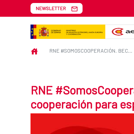
Skip to Main Content
NEWSLETTER
RNE #SomosCooperación. Becas 
INICIO
RNE #SOMOSCOOPERACIÓN. BECAS DE COOPERACIÓN PARA ESPAÑOLES Y ESPAÑOLAS
RNE #SomosCoopera
cooperación para es