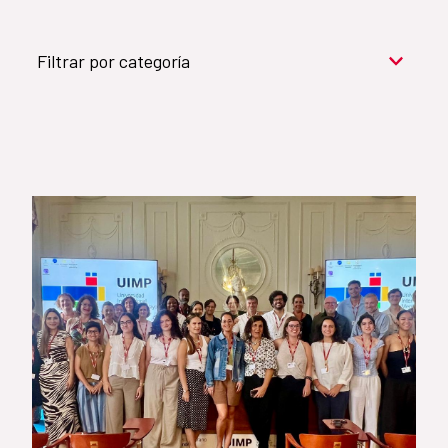
Filtrar por categoría
Cooperación para el desarrollo (909)
Cultura y desarrollo (744)
Acción humanitaria (531)
Objetivos de Desarrollo Sostenible (524)
Género (500)
AMÉRICA LATINA Y CARIBE (490)
España (486)
Agua y saneamiento (333)
Salud (265)
Educación (225)