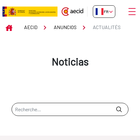
Saut au contenu principal
Ouvri
FR-FR
Actualités
INICIO
AECID
ANUNCIOS
ACTUALITÉS
Noticias
Barre de recherche