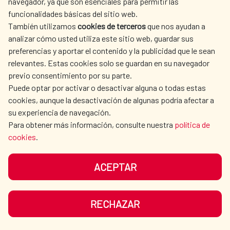
La Red de Escuelas Asociadas de la
navegador, ya que son esenciales para permitir las
funcionalidades básicas del sitio web.
UNESCO refuerza su papel
También utilizamos
cookies de terceros
que nos ayudan a
estratégico en la educación frente
analizar cómo usted utiliza este sitio web, guardar sus
preferencias y aportar el contenido y la publicidad que le sean
a los nuevos retos globales
relevantes. Estas cookies solo se guardan en su navegador
previo consentimiento por su parte.
La Red de Escuelas Asociadas de la
Puede optar por activar o desactivar alguna o todas estas
UNESCO refuerza su papel estratégico en la
cookies, aunque la desactivación de algunas podría afectar a
su experiencia de navegación.
educación frente a los nuevos retos
Para obtener más información, consulte nuestra
política de
globales La Red estrena un espacio
cookies
.
permanente de decisión en el Pleno de la...
Acción cultural
|
Educación
|
Cultura para el Desarrollo
|
ACEPTAR
Cooperación Española
|
LEER MÁS
RECHAZAR