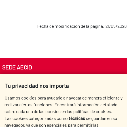
Fecha de modificación de la página: 21/05/2026
SEDE AECID
Av. Reyes Católicos 4 - 28040 Madrid
Tu privacidad nos importa
Tel. +34 900 20 30 54​​​​​​​
centro.informacion@aecid.es
Usamos cookies para ayudarle a navegar de manera eficiente y
realizar ciertas funciones. Encontrará información detallada
sobre cada una de las cookies en las políticas de cookies.
AECID
OÙ NOUS COOPÉRONS
Las cookies categorizadas como
técnicas
se guardan en su
L'ACTION HUMANITAIRE
SALLE DE PRESSE
navegador, ya que son esenciales para permitir las