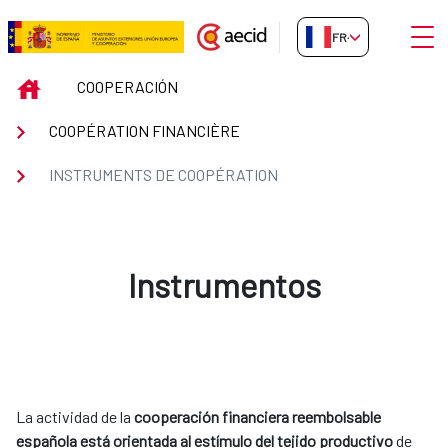
Saut au contenu principal
Ouvri
FR-FR
INSTRUMENTS DE COOPÉRATIO
INICIO
COOPERACIÓN
COOPÉRATION FINANCIÈRE
INSTRUMENTS DE COOPÉRATION
Instrumentos
La actividad de la
cooperación financiera reembolsable
española está orientada al estímulo del tejido productivo
de