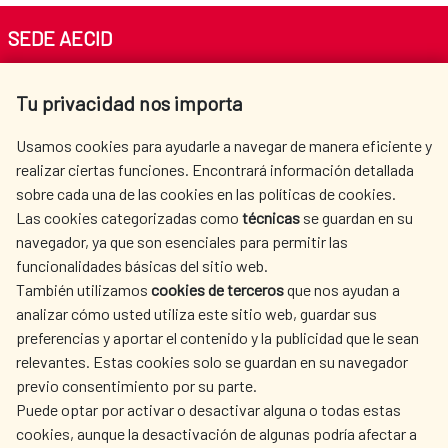
SEDE AECID
Av. Reyes Católicos 4 - 28040 Madrid
Tu privacidad nos importa
Tel. +34 900 20 30 54​​​​​​​
centro.informacion@aecid.es
Usamos cookies para ayudarle a navegar de manera eficiente y
realizar ciertas funciones. Encontrará información detallada
sobre cada una de las cookies en las políticas de cookies.
AECID
OÙ NOUS COOPÉRONS
Las cookies categorizadas como
técnicas
se guardan en su
L'ACTION HUMANITAIRE
SALLE DE PRESSE
navegador, ya que son esenciales para permitir las
ESPAGNOLE
funcionalidades básicas del sitio web.
CULTURE ET SCIENCE
BIBLIOTHÈQUE
También utilizamos
cookies de terceros
que nos ayudan a
analizar cómo usted utiliza este sitio web, guardar sus
preferencias y aportar el contenido y la publicidad que le sean
relevantes. Estas cookies solo se guardan en su navegador
previo consentimiento por su parte.
Puede optar por activar o desactivar alguna o todas estas
NOS RÉSEAUX SOCIAUX
cookies, aunque la desactivación de algunas podría afectar a