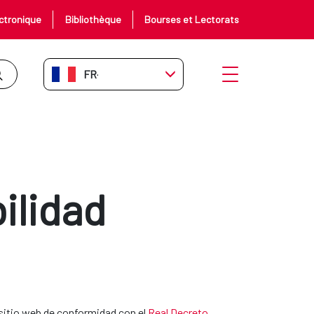
ctronique
Bibliothèque
Bourses et Lectorats
FR-FR
Ouvrir le menu
ilidad
sitio web de conformidad con el
Real Decreto