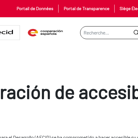
Portail de Données
Portal de Transparence
Siège Éle
Barre de recherche
ración de accesib
ara el Desarrollo (AECID) se ha comprometido a hacer accesible su 