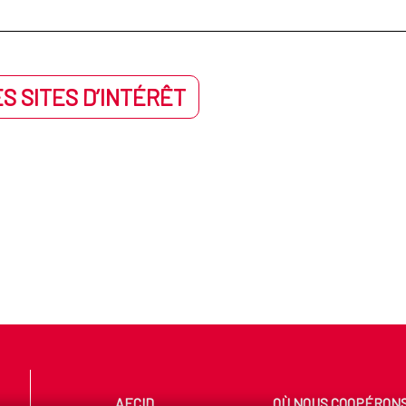
S SITES D’INTÉRÊT
AECID
OÙ NOUS COOPÉRON