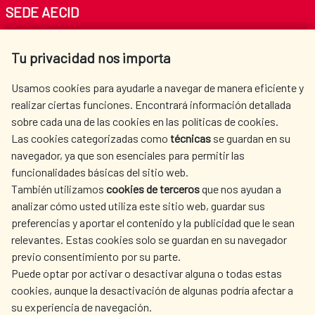
SEDE AECID
Av. Reyes Católicos 4 - 28040 Madrid
Tu privacidad nos importa
Tel. +34 900 20 30 54​​​​​​​
centro.informacion@aecid.es
Usamos cookies para ayudarle a navegar de manera eficiente y
realizar ciertas funciones. Encontrará información detallada
sobre cada una de las cookies en las políticas de cookies.
AECID
OÙ NOUS COOPÉRONS
Las cookies categorizadas como
técnicas
se guardan en su
L'ACTION HUMANITAIRE
SALLE DE PRESSE
navegador, ya que son esenciales para permitir las
ESPAGNOLE
funcionalidades básicas del sitio web.
CULTURE ET SCIENCE
BIBLIOTHÈQUE
También utilizamos
cookies de terceros
que nos ayudan a
analizar cómo usted utiliza este sitio web, guardar sus
preferencias y aportar el contenido y la publicidad que le sean
relevantes. Estas cookies solo se guardan en su navegador
previo consentimiento por su parte.
Puede optar por activar o desactivar alguna o todas estas
NOS RÉSEAUX SOCIAUX
cookies, aunque la desactivación de algunas podría afectar a
su experiencia de navegación.