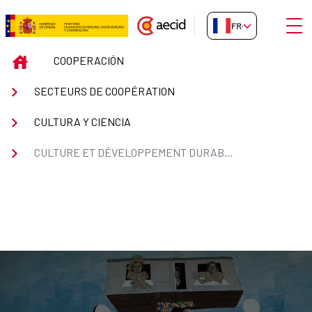
Saut au contenu principal
Ouvri
FR-FR
CULTURE ET DÉVELOPPEMENT
INICIO
COOPERACIÓN
SECTEURS DE COOPÉRATION
CULTURA Y CIENCIA
CULTURE ET DÉVELOPPEMENT DURABLE