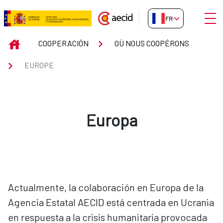
Saut au contenu principal
Ouvri
FR-FR
EUROPE
INICIO
COOPERACIÓN
OÙ NOUS COOPÉRONS
EUROPE
Europa
Actualmente, la colaboración en Europa de la
Agencia Estatal AECID está centrada en Ucrania
en respuesta a la crisis humanitaria provocada