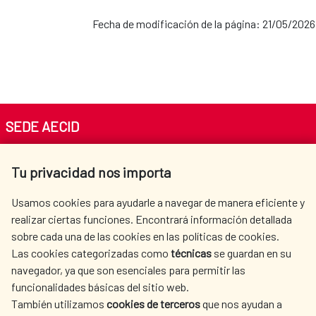
Fecha de modificación de la página: 21/05/2026
SEDE AECID
Av. Reyes Católicos 4 - 28040 Madrid
Tu privacidad nos importa
Tel. +34 900 20 30 54​​​​​​​
centro.informacion@aecid.es
Usamos cookies para ayudarle a navegar de manera eficiente y
realizar ciertas funciones. Encontrará información detallada
sobre cada una de las cookies en las políticas de cookies.
AECID
OÙ NOUS COOPÉRONS
Las cookies categorizadas como
técnicas
se guardan en su
L'ACTION HUMANITAIRE
SALLE DE PRESSE
navegador, ya que son esenciales para permitir las
ESPAGNOLE
funcionalidades básicas del sitio web.
CULTURE ET SCIENCE
BIBLIOTHÈQUE
También utilizamos
cookies de terceros
que nos ayudan a