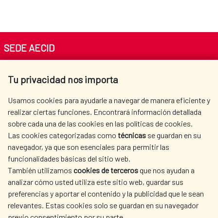
SEDE AECID
Av. Reyes Católicos 4 - 28040 Madrid
Tu privacidad nos importa
Tel. +34 900 20 30 54​​​​​​​
centro.informacion@aecid.es
Usamos cookies para ayudarle a navegar de manera eficiente y
realizar ciertas funciones. Encontrará información detallada
sobre cada una de las cookies en las políticas de cookies.
AECID
OÙ NOUS COOPÉRONS
Las cookies categorizadas como
técnicas
se guardan en su
L'ACTION HUMANITAIRE
SALLE DE PRESSE
navegador, ya que son esenciales para permitir las
ESPAGNOLE
funcionalidades básicas del sitio web.
CULTURE ET SCIENCE
BIBLIOTHÈQUE
También utilizamos
cookies de terceros
que nos ayudan a
analizar cómo usted utiliza este sitio web, guardar sus
preferencias y aportar el contenido y la publicidad que le sean
relevantes. Estas cookies solo se guardan en su navegador
previo consentimiento por su parte.