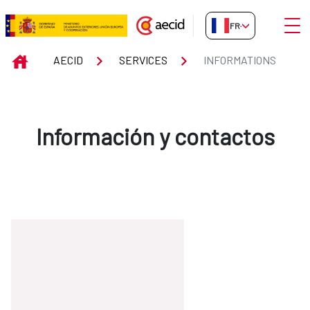
Saut au contenu principal
Ouvri
FR-FR
INFORMATIONS
INICIO
AECID
SERVICES
INFORMATIONS
Información y contactos