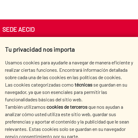
SEDE AECID
Av. Reyes Católicos 4 - 28040 Madrid
Tu privacidad nos importa
Tel. +34 900 20 30 54​​​​​​​
centro.informacion@aecid.es
Usamos cookies para ayudarle a navegar de manera eficiente y
realizar ciertas funciones. Encontrará información detallada
sobre cada una de las cookies en las políticas de cookies.
AECID
OÙ NOUS COOPÉRONS
Las cookies categorizadas como
técnicas
se guardan en su
L'ACTION HUMANITAIRE
SALLE DE PRESSE
navegador, ya que son esenciales para permitir las
ESPAGNOLE
funcionalidades básicas del sitio web.
CULTURE ET SCIENCE
BIBLIOTHÈQUE
También utilizamos
cookies de terceros
que nos ayudan a
analizar cómo usted utiliza este sitio web, guardar sus
preferencias y aportar el contenido y la publicidad que le sean
relevantes. Estas cookies solo se guardan en su navegador
previo consentimiento por su parte.