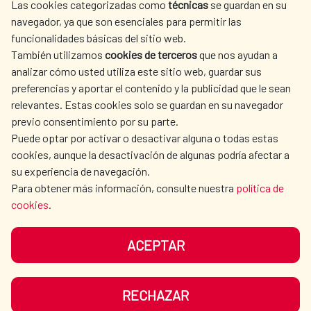
Alianza para el Desarrollo Sostenible entre
Las cookies categorizadas como
técnicas
se guardan en su
L'ACTION HUMANITAIRE
SALLE DE PRESSE
España y Egipto 2025-2030
navegador, ya que son esenciales para permitir las
ESPAGNOLE
funcionalidades básicas del sitio web.
Alianza para el Desarrollo Sostenible España-
CULTURE ET SCIENCE
BIBLIOTHÈQUE
También utilizamos
cookies de terceros
que nos ayudan a
Egipto 2025-2030 (Árabe)
analizar cómo usted utiliza este sitio web, guardar sus
Sustainable Development Alliance between
preferencias y aportar el contenido y la publicidad que le sean
Spain - Egypt 2025-2030
relevantes. Estas cookies solo se guardan en su navegador
previo consentimiento por su parte.
Alianza para el Desarrollo Sostenible España-
Puede optar por activar o desactivar alguna o todas estas
Panamá 2026–2030
NOS RÉSEAUX SOCIAUX
cookies, aunque la desactivación de algunas podría afectar a
Alianza para el Desarrollo de España y
su experiencia de navegación.
Uruguay 2025-2030
Para obtener más información, consulte nuestra
política de
cookies
.
ACEPTAR
MENTIONS LÉGALES
PROTECTION DES DONNÉES
COOKIES
NAVÉGATION
RECHAZAR
ACCESSIBILITÉ
PLAN DU SITE