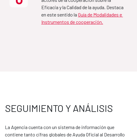
Eficacia y la Calidad de la ayuda. Destaca 
MAP Mozambique-España
en este sentido la 
Guía de Modalidades e 
Instrumentos de cooperación.
2021-2024
MAP Jordania-España
2020-2024
Marco de Asociación para el 
Desarrollo sostenible de 
SEGUIMIENTO Y ANÁLISIS
España-Colombia 
2025-2029
La Agencia cuenta con un sistema de información que 
contiene tanto cifras globales de Ayuda Oficial al Desarrollo 