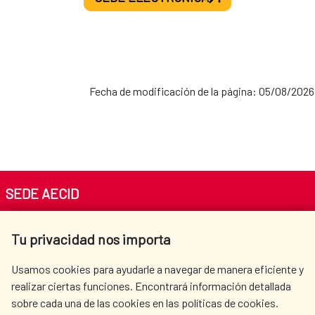
2021-2024
MAP Palestina-España
Fecha de modificación de la página: 05/08/2026
2020-2024
MAP Cuba-España
SEDE AECID
2019-2022
Av. Reyes Católicos 4 - 28040 Madrid
Tu privacidad nos importa
Tel. +34 900 20 30 54​​​​​​​
centro.informacion@aecid.es
Usamos cookies para ayudarle a navegar de manera eficiente y
En la actualidad, se encuentran vigentes las
realizar ciertas funciones. Encontrará información detallada
siguientes
Alianzas para el Desarrollo Sostenible:
sobre cada una de las cookies en las políticas de cookies.
AECID
OÙ NOUS COOPÉRONS