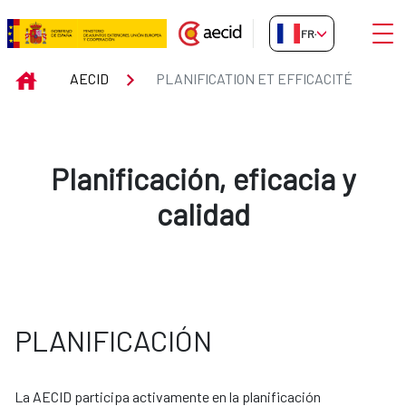
Saut au contenu principal
Ouvri
FR-FR
Planification et Efficacité
INICIO
AECID
PLANIFICATION ET EFFICACITÉ
Planificación, eficacia y
calidad
PLANIFICACIÓN
La AECID participa activamente en la planificación 