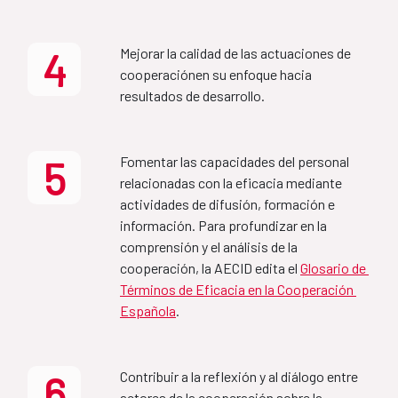
Plan de acción 2025
2027) (FR)
4
Mejorar la calidad de las actuaciones de 
Aprobado por el Consejo Rector de la Agencia, el 16 
MAP Etiopía-España
cooperaciónen su enfoque hacia 
de junio de 2025 y publicado en junio de 2025 
(nueva 
resultados de desarrollo.
publicación en agosto 2025 con corrección de 
2022-2027
erratas)
.
5
Fomentar las capacidades del personal 
Informe Seguimiento Plan
relacionadas con la eficacia mediante 
Country Partnership 
Acción 2025
actividades de difusión, formación e 
Framework Ethiopia-Spain 
información. Para profundizar en la 
2022-2027
comprensión y el análisis de la 
Plan de acción 2026
cooperación, la AECID edita el 
Glosario de 
Términos de Eficacia en la Cooperación 
MAP Bolivia-España
Española
.
Aprobado por el Consejo Rector de la Agencia, el 30 
de junio de 2026 y publicado en junio de 2026
2022-2025
6
Contribuir a la reflexión y al diálogo entre 
actores de la cooperación sobre la 