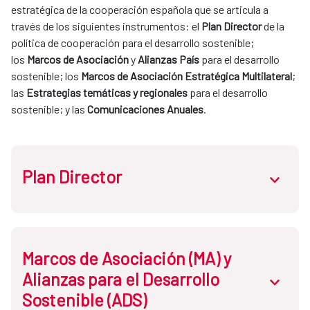
estratégica de la cooperación española que se articula a 
través de los siguientes instrumentos: el 
Plan Director
 de la 
política de cooperación para el desarrollo sostenible; 
los 
Marcos de Asociación 
y 
Alianzas País
 para el desarrollo 
sostenible; los 
Marcos de Asociación Estratégica Multilateral
; 
las 
Estrategias temáticas y regionales
 para el desarrollo 
sostenible; y las 
Comunicaciones Anuales
.
Plan Director
abrir.des
Atendiendo a la 
Ley de Cooperación
, el Plan Director es el 
Marcos de Asociación (MA) y
documento que establece la política de cooperación para 
Alianzas para el Desarrollo
abrir.des
el desarrollo sostenible y la solidaridad global
, a través del 
Sostenible (ADS)
sistema español de cooperación para el desarrollo 