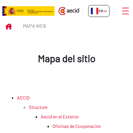
Saut au contenu principal
Ouvri
FR-FR
Mapa web
INICIO
MAPA WEB
Mapa del sitio
AECID
Structure
Aecid en el Exterior
Oficinas de Cooperación