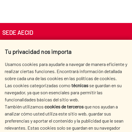
SEDE AECID
Av. Reyes Católicos 4 - 28040 Madrid
Tu privacidad nos importa
Tel. +34 900 20 30 54​​​​​​​
centro.informacion@aecid.es
Usamos cookies para ayudarle a navegar de manera eficiente y
realizar ciertas funciones. Encontrará información detallada
sobre cada una de las cookies en las políticas de cookies.
AECID
OÙ NOUS COOPÉRONS
Las cookies categorizadas como
técnicas
se guardan en su
L'ACTION HUMANITAIRE
SALLE DE PRESSE
navegador, ya que son esenciales para permitir las
ESPAGNOLE
funcionalidades básicas del sitio web.
CULTURE ET SCIENCE
BIBLIOTHÈQUE
También utilizamos
cookies de terceros
que nos ayudan a
analizar cómo usted utiliza este sitio web, guardar sus
preferencias y aportar el contenido y la publicidad que le sean
relevantes. Estas cookies solo se guardan en su navegador