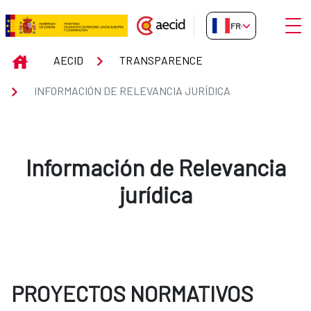
Saut au contenu principal
Ouvri
FR-FR
Información de Relevancia jurídi
INICIO
AECID
TRANSPARENCE
INFORMACIÓN DE RELEVANCIA JURÍDICA
Información de Relevancia
jurídica
PROYECTOS NORMATIVOS