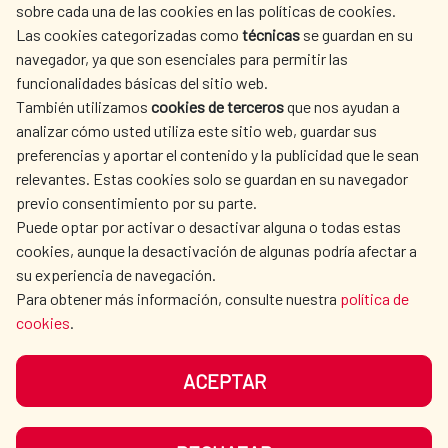
sobre cada una de las cookies en las políticas de cookies.
AECID
OÙ NOUS COOPÉRONS
Las cookies categorizadas como
técnicas
se guardan en su
L'ACTION HUMANITAIRE
SALLE DE PRESSE
navegador, ya que son esenciales para permitir las
ESPAGNOLE
funcionalidades básicas del sitio web.
CULTURE ET SCIENCE
BIBLIOTHÈQUE
También utilizamos
cookies de terceros
que nos ayudan a
analizar cómo usted utiliza este sitio web, guardar sus
preferencias y aportar el contenido y la publicidad que le sean
relevantes. Estas cookies solo se guardan en su navegador
previo consentimiento por su parte.
Puede optar por activar o desactivar alguna o todas estas
NOS RÉSEAUX SOCIAUX
cookies, aunque la desactivación de algunas podría afectar a
su experiencia de navegación.
Para obtener más información, consulte nuestra
política de
cookies
.
ACEPTAR
MENTIONS LÉGALES
PROTECTION DES DONNÉES
COOKIES
NAVÉGATION