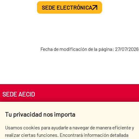
SEDE ELECTRÓNICA
Fecha de modificación de la página: 27/07/2026
SEDE AECID
Av. Reyes Católicos 4 - 28040 Madrid
Tu privacidad nos importa
Tel. +34 900 20 30 54​​​​​​​
centro.informacion@aecid.es
Usamos cookies para ayudarle a navegar de manera eficiente y
realizar ciertas funciones. Encontrará información detallada