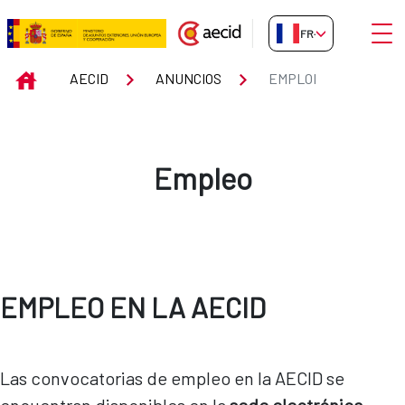
Saut au contenu principal
Ouvri
FR-FR
Emploi
INICIO
AECID
ANUNCIOS
EMPLOI
Empleo
EMPLEO EN LA AECID
Las convocatorias de empleo en la AECID se