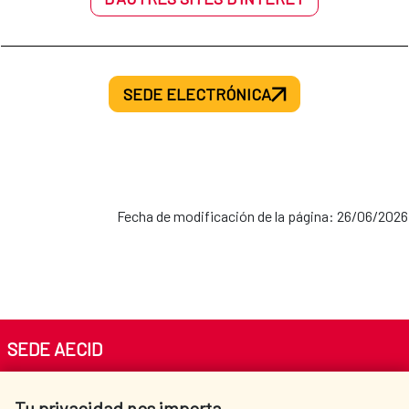
SEDE ELECTRÓNICA
Fecha de modificación de la página: 26/06/2026
SEDE AECID
Av. Reyes Católicos 4 - 28040 Madrid
Tu privacidad nos importa
Tel. +34 900 20 30 54​​​​​​​