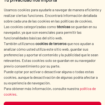
centro.informacion@aecid.es
Usamos cookies para ayudarle a navegar de manera eficiente y
realizar ciertas funciones. Encontrará información detallada
sobre cada una de las cookies en las políticas de cookies.
AECID
OÙ NOUS COOPÉRONS
Las cookies categorizadas como
técnicas
se guardan en su
L'ACTION HUMANITAIRE
SALLE DE PRESSE
navegador, ya que son esenciales para permitir las
ESPAGNOLE
funcionalidades básicas del sitio web.
CULTURE ET SCIENCE
BIBLIOTHÈQUE
También utilizamos
cookies de terceros
que nos ayudan a
analizar cómo usted utiliza este sitio web, guardar sus
preferencias y aportar el contenido y la publicidad que le sean
relevantes. Estas cookies solo se guardan en su navegador
previo consentimiento por su parte.
Puede optar por activar o desactivar alguna o todas estas
NOS RÉSEAUX SOCIAUX
cookies, aunque la desactivación de algunas podría afectar a
su experiencia de navegación.
Para obtener más información, consulte nuestra
política de
cookies
.