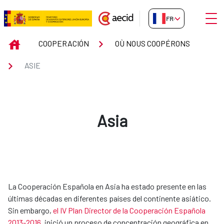
Saut au contenu principal
Ouvri
FR-FR
ASIE
INICIO
COOPERACIÓN
OÙ NOUS COOPÉRONS
ASIE
Asia
​​​​​​La Cooperación Española en Asia ha estado presente en las
últimas décadas en diferentes países del continente asiático.
Sin embargo,
el IV Plan Director de la Cooperación Española
2013-2016
, inició un proceso de concentración geográfica en