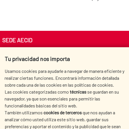
SEDE AECID
Av. Reyes Católicos 4 - 28040 Madrid
Tu privacidad nos importa
Tel. +34 900 20 30 54​​​​​​​
centro.informacion@aecid.es
Usamos cookies para ayudarle a navegar de manera eficiente y
realizar ciertas funciones. Encontrará información detallada
sobre cada una de las cookies en las políticas de cookies.
AECID
OÙ NOUS COOPÉRONS
Las cookies categorizadas como
técnicas
se guardan en su
L'ACTION HUMANITAIRE
SALLE DE PRESSE
navegador, ya que son esenciales para permitir las
ESPAGNOLE
funcionalidades básicas del sitio web.
CULTURE ET SCIENCE
BIBLIOTHÈQUE
También utilizamos
cookies de terceros
que nos ayudan a
analizar cómo usted utiliza este sitio web, guardar sus
preferencias y aportar el contenido y la publicidad que le sean