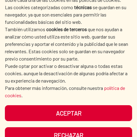
AECID
OÙ NOUS COOPÉRONS
Las cookies categorizadas como
técnicas
se guardan en su
L'ACTION HUMANITAIRE
SALLE DE PRESSE
navegador, ya que son esenciales para permitir las
ESPAGNOLE
funcionalidades básicas del sitio web.
CULTURE ET SCIENCE
BIBLIOTHÈQUE
También utilizamos
cookies de terceros
que nos ayudan a
analizar cómo usted utiliza este sitio web, guardar sus
preferencias y aportar el contenido y la publicidad que le sean
relevantes. Estas cookies solo se guardan en su navegador
previo consentimiento por su parte.
Puede optar por activar o desactivar alguna o todas estas
NOS RÉSEAUX SOCIAUX
cookies, aunque la desactivación de algunas podría afectar a
su experiencia de navegación.
Para obtener más información, consulte nuestra
política de
cookies
.
ACEPTAR
MENTIONS LÉGALES
PROTECTION DES DONNÉES
COOKIES
NAVÉGATION
RECHAZAR
ACCESSIBILITÉ
PLAN DU SITE