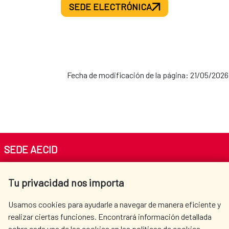
SEDE ELECTRÓNICA
Fecha de modificación de la página: 21/05/2026
SEDE AECID
Av. Reyes Católicos 4 - 28040 Madrid
Tu privacidad nos importa
Tel. +34 900 20 30 54​​​​​​​
centro.informacion@aecid.es
Usamos cookies para ayudarle a navegar de manera eficiente y
realizar ciertas funciones. Encontrará información detallada
sobre cada una de las cookies en las políticas de cookies.