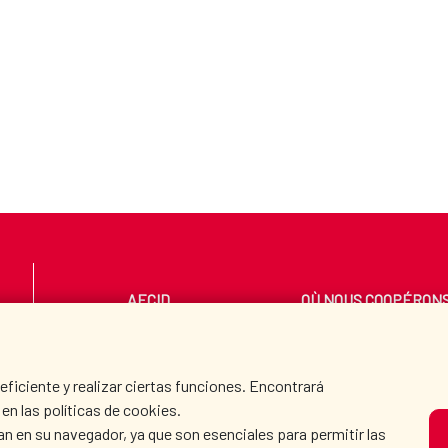
AECID
OÙ NOUS COOPÉRON
SALLE DE PRESSE
CULTURE ET SCIENC
iciente y realizar ciertas funciones. Encontrará
en las políticas de cookies.
an en su navegador, ya que son esenciales para permitir las