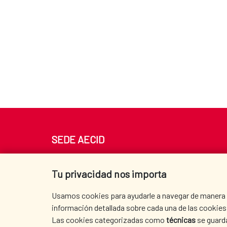
SEDE AECID
Av. Reyes Católicos 4 - 28040 Madrid
Tel. +34 900 20 30 54​​​​​​​
Tu privacidad nos importa
centro.informacion@aecid.es
Usamos cookies para ayudarle a navegar de manera ef
información detallada sobre cada una de las cookies 
Las cookies categorizadas como
técnicas
se guard