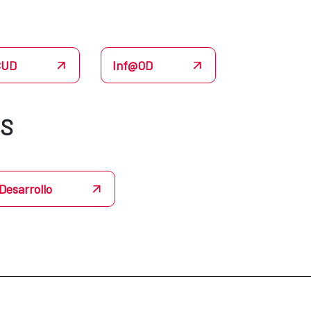
CUD
Inf@OD
ÉS
Desarrollo