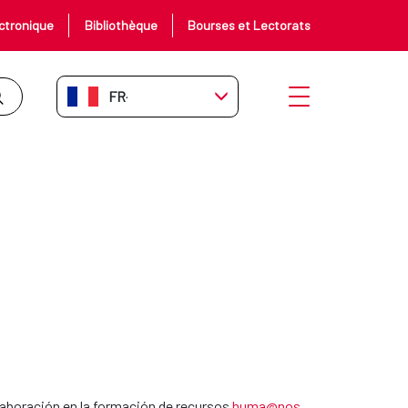
ctronique
Bibliothèque
Bourses et Lectorats
FR-FR
Ouvrir le menu
olaboración en la formación de recursos
huma@nos