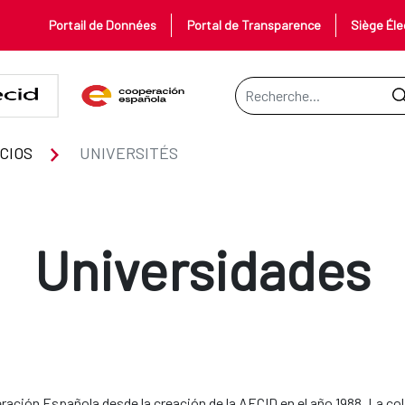
Portail de Données
Portal de Transparence
Siège Éle
Barre de recherche
CIOS
UNIVERSITÉS
Universidades
eración Española desde la creación de la AECID en el año 1988. La c