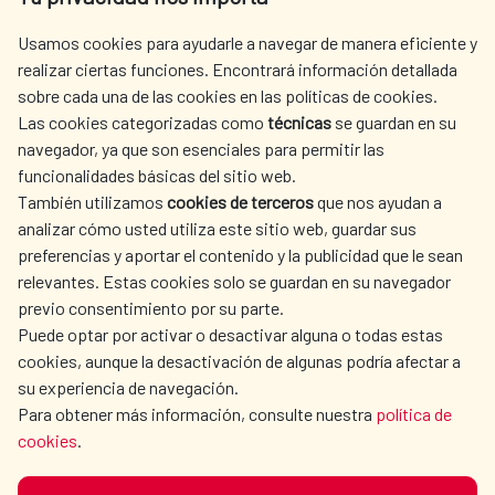
centro.informacion@aecid.es
Usamos cookies para ayudarle a navegar de manera eficiente y
realizar ciertas funciones. Encontrará información detallada
sobre cada una de las cookies en las políticas de cookies.
AECID
OÙ NOUS COOPÉRONS
Las cookies categorizadas como
técnicas
se guardan en su
L'ACTION HUMANITAIRE
SALLE DE PRESSE
navegador, ya que son esenciales para permitir las
ESPAGNOLE
funcionalidades básicas del sitio web.
CULTURE ET SCIENCE
BIBLIOTHÈQUE
También utilizamos
cookies de terceros
que nos ayudan a
analizar cómo usted utiliza este sitio web, guardar sus
preferencias y aportar el contenido y la publicidad que le sean
relevantes. Estas cookies solo se guardan en su navegador
previo consentimiento por su parte.
Puede optar por activar o desactivar alguna o todas estas
NOS RÉSEAUX SOCIAUX
cookies, aunque la desactivación de algunas podría afectar a
su experiencia de navegación.
Para obtener más información, consulte nuestra
política de
cookies
.