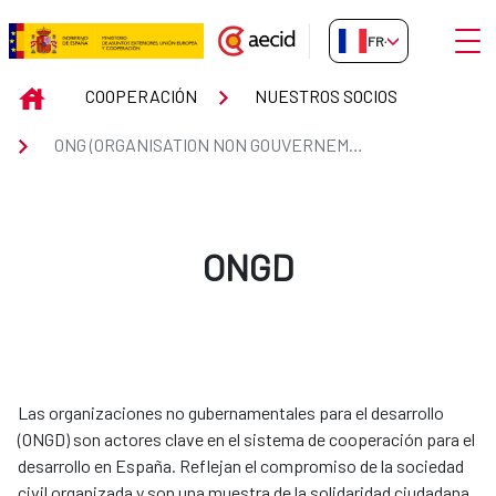
Saut au contenu principal
Ouvri
FR-FR
ONG (ORGANISATION NON GOU
INICIO
COOPERACIÓN
NUESTROS SOCIOS
ONG (ORGANISATION NON GOUVERNEMENTALE DE DÉVELOPPEMENT)
ONGD
Las organizaciones no gubernamentales para el desarrollo
(ONGD) son actores clave en el sistema de cooperación para el
desarrollo en España. Reflejan el compromiso de la sociedad
civil organizada y son una muestra de la solidaridad ciudadana.