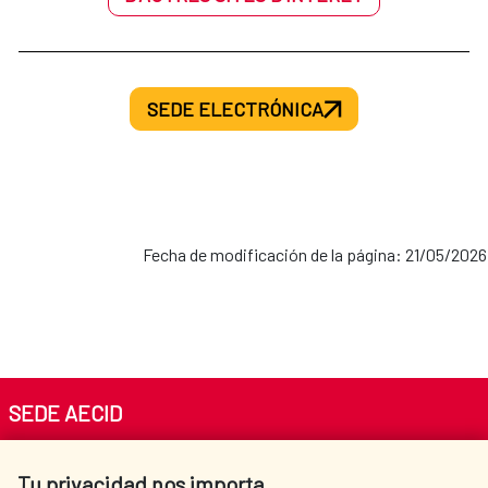
SEDE ELECTRÓNICA
Fecha de modificación de la página: 21/05/2026
SEDE AECID
Av. Reyes Católicos 4 - 28040 Madrid
Tu privacidad nos importa
Tel. +34 900 20 30 54​​​​​​​