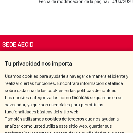
Fecha de modificación de la página: 10/03/2026
SEDE AECID
Av. Reyes Católicos 4 - 28040 Madrid
Tu privacidad nos importa
Tel. +34 900 20 30 54​​​​​​​
centro.informacion@aecid.es
Usamos cookies para ayudarle a navegar de manera eficiente y
realizar ciertas funciones. Encontrará información detallada
sobre cada una de las cookies en las políticas de cookies.
AECID
OÙ NOUS COOPÉRONS
Las cookies categorizadas como
técnicas
se guardan en su
L'ACTION HUMANITAIRE
SALLE DE PRESSE
navegador, ya que son esenciales para permitir las
ESPAGNOLE
funcionalidades básicas del sitio web.
También utilizamos
cookies de terceros
que nos ayudan a
CULTURE ET SCIENCE
BIBLIOTHÈQUE
analizar cómo usted utiliza este sitio web, guardar sus
preferencias y aportar el contenido y la publicidad que le sean