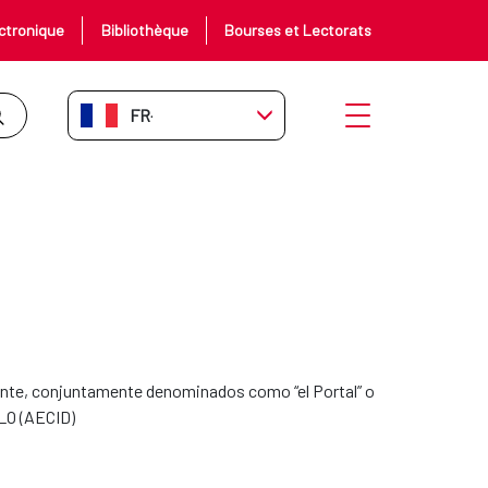
ctronique
Bibliothèque
Bourses et Lectorats
FR-FR
Ouvrir le menu
elante, conjuntamente denominados como “el Portal” o
LO (AECID)