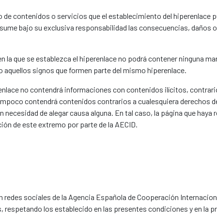
de contenidos o servicios que el establecimiento del hiperenlace pu
 asume bajo su exclusiva responsabilidad las consecuencias, daños o
n la que se establezca el hiperenlace no podrá contener ninguna ma
o aquellos signos que formen parte del mismo hiperenlace.
renlace no contendrá informaciones con contenidos ilícitos, contrari
ampoco contendrá contenidos contrarios a cualesquiera derechos d
in necesidad de alegar causa alguna. En tal caso, la página que haya 
ción de este extremo por parte de la AECID.
en redes sociales de la Agencia Española de Cooperación Internacion
, respetando los establecido en las presentes condiciones y en la pro