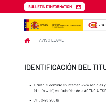
Saut au contenu principal
BULLETIN D'INFORMATION
Aviso legal
INICIO
AVISO LEGAL
IDENTIFICACIÓN DEL TIT
Titular: el dominio en internet www.aecid.es 
“el sitio web”) es titularidad de la AGE
CIF: Q-2812001B