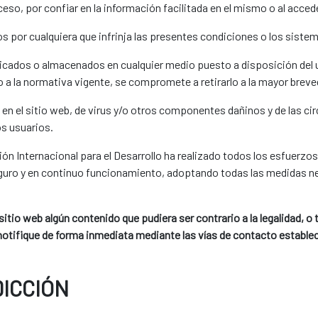
acceso, por confiar en la información facilitada en el mismo o al acce
os por cualquiera que infrinja las presentes condiciones o los sistem
blicados o almacenados en cualquier medio puesto a disposición del u
a la normativa vigente, se compromete a retirarlo a la mayor breve
s en el sitio web, de virus y/o otros componentes dañinos y de las ci
os usuarios.
ón Internacional para el Desarrollo ha realizado todos los esfuerzo
eguro y en continuo funcionamiento, adoptando todas las medidas nec
 sitio web algún contenido que pudiera ser contrario a la legalidad,
notifique de forma inmediata mediante las vías de contacto estable
DICCIÓN