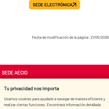
SEDE ELECTRÓNICA
Fecha de modificación de la página: 21/05/2026
SEDE AECID
Av. Reyes Católicos 4 - 28040 Madrid
Tu privacidad nos importa
Tel. +34 900 20 30 54​​​​​​​
centro.informacion@aecid.es
Usamos cookies para ayudarle a navegar de manera eficiente y
realizar ciertas funciones. Encontrará información detallada