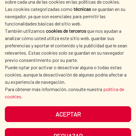
sobre cada una de las cookies en las políticas de cookies.
AECID
OÙ NOUS COOPÉRONS
Las cookies categorizadas como
técnicas
se guardan en su
L'ACTION HUMANITAIRE
SALLE DE PRESSE
navegador, ya que son esenciales para permitir las
ESPAGNOLE
funcionalidades básicas del sitio web.
CULTURE ET SCIENCE
BIBLIOTHÈQUE
También utilizamos
cookies de terceros
que nos ayudan a
analizar cómo usted utiliza este sitio web, guardar sus
preferencias y aportar el contenido y la publicidad que le sean
relevantes. Estas cookies solo se guardan en su navegador
previo consentimiento por su parte.
Puede optar por activar o desactivar alguna o todas estas
NOS RÉSEAUX SOCIAUX
cookies, aunque la desactivación de algunas podría afectar a
su experiencia de navegación.
Para obtener más información, consulte nuestra
política de
cookies
.
ACEPTAR
MENTIONS LÉGALES
PROTECTION DES DONNÉES
COOKIES
NAVÉGATION