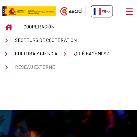
Saut au contenu principal
Ouvri
FR-FR
RÉSEAU EXTERNE
INICIO
COOPERACIÓN
SECTEURS DE COOPÉRATION
CULTURA Y CIENCIA
¿QUÉ HACEMOS?
RÉSEAU EXTERNE