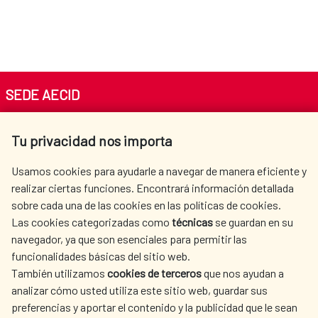
SEDE AECID
Av. Reyes Católicos 4 - 28040 Madrid
Tu privacidad nos importa
Tel. +34 900 20 30 54​​​​​​​
centro.informacion@aecid.es
Usamos cookies para ayudarle a navegar de manera eficiente y
realizar ciertas funciones. Encontrará información detallada
sobre cada una de las cookies en las políticas de cookies.
AECID
OÙ NOUS COOPÉRONS
Las cookies categorizadas como
técnicas
se guardan en su
L'ACTION HUMANITAIRE
SALLE DE PRESSE
navegador, ya que son esenciales para permitir las
ESPAGNOLE
funcionalidades básicas del sitio web.
CULTURE ET SCIENCE
BIBLIOTHÈQUE
También utilizamos
cookies de terceros
que nos ayudan a
analizar cómo usted utiliza este sitio web, guardar sus
preferencias y aportar el contenido y la publicidad que le sean