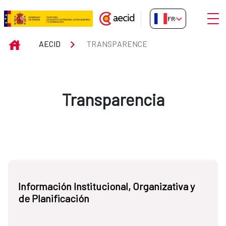
Saut au contenu principal
Ouvri
FR-FR
Transparence
INICIO
AECID
TRANSPARENCE
Transparencia
Información Institucional, Organizativa y
de Planificación