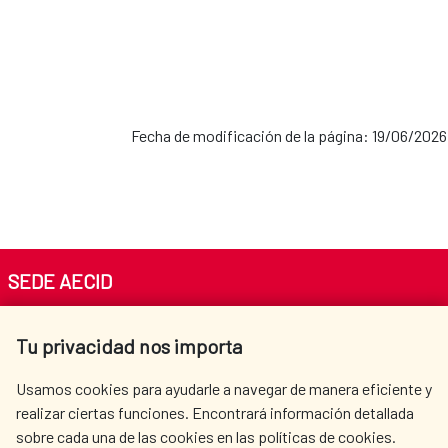
Fecha de modificación de la página: 19/06/2026
SEDE AECID
Av. Reyes Católicos 4 - 28040 Madrid
Tu privacidad nos importa
Tel. +34 900 20 30 54​​​​​​​
centro.informacion@aecid.es
Usamos cookies para ayudarle a navegar de manera eficiente y
realizar ciertas funciones. Encontrará información detallada
sobre cada una de las cookies en las políticas de cookies.
AECID
OÙ NOUS COOPÉRONS