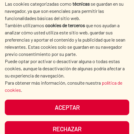
Las cookies categorizadas como
técnicas
se guardan en su
L'ACTION HUMANITAIRE
SALLE DE PRESSE
navegador, ya que son esenciales para permitir las
ESPAGNOLE
funcionalidades básicas del sitio web.
CULTURE ET SCIENCE
BIBLIOTHÈQUE
También utilizamos
cookies de terceros
que nos ayudan a
analizar cómo usted utiliza este sitio web, guardar sus
preferencias y aportar el contenido y la publicidad que le sean
relevantes. Estas cookies solo se guardan en su navegador
previo consentimiento por su parte.
Puede optar por activar o desactivar alguna o todas estas
NOS RÉSEAUX SOCIAUX
cookies, aunque la desactivación de algunas podría afectar a
su experiencia de navegación.
Para obtener más información, consulte nuestra
política de
cookies
.
ACEPTAR
MENTIONS LÉGALES
PROTECTION DES DONNÉES
COOKIES
NAVÉGATION
RECHAZAR
ACCESSIBILITÉ
PLAN DU SITE