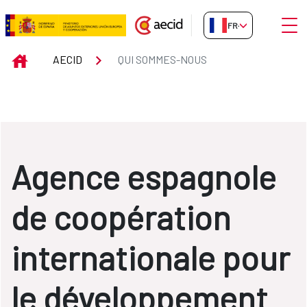
Saut au contenu principal
Ouvri
FR-FR
QUI SOMMES-NOUS
INICIO
AECID
QUI SOMMES-NOUS
Agence espagnole
de coopération
internationale pour
le développement