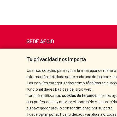
SEDE AECID
Av. Reyes Católicos 4 - 28040 Madrid
Tel. +34 900 20 30 54​​​​​​​
Tu privacidad nos importa
centro.informacion@aecid.es
Usamos cookies para ayudarle a navegar de manera ef
información detallada sobre cada una de las cookies 
Las cookies categorizadas como
técnicas
se guard
funcionalidades básicas del sitio web.
También utilizamos
cookies de terceros
que nos ayu
sus preferencias y aportar el contenido y la publici
su navegador previo consentimiento por su parte.
Puede optar por activar o desactivar alguna o todas