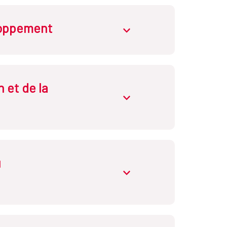
eloppement
abrir.desplegable
 et de la
abrir.desplegable
u
abrir.desplegable