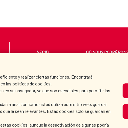
AECID
OÙ NOUS COOPÉRON
SALLE DE PRESSE
CULTURE ET SCIENC
iciente y realizar ciertas funciones. Encontrará
en las políticas de cookies.
an en su navegador, ya que son esenciales para permitir las
N
dan a analizar cómo usted utiliza este sitio web, guardar
dad que le sean relevantes. Estas cookies solo se guardan en
 estas cookies, aunque la desactivación de algunas podría