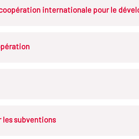
coopération internationale pour le dév
opération
eración para el Desarrollo
, Unión Europea y Cooperación
ión Internacional
 les subventions
ara el Desarrollo Sostenible y la Solidaridad Global