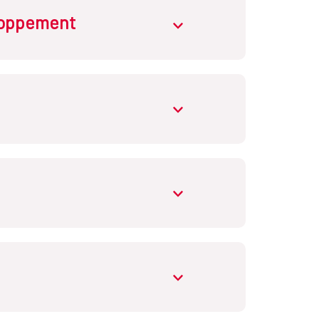
eloppement
abrir.desplegable
abrir.desplegable
abrir.desplegable
abrir.desplegable