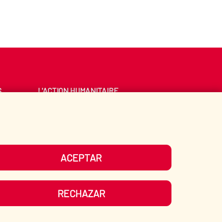
S
L'ACTION HUMANITAIRE
ESPAGNOLE
E
BIBLIOTHÈQUE
ACEPTAR
OS RÉSEAUX SOCIAUX
RECHAZAR