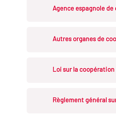
Agence espagnole de 
Autres organes de co
Comisión Interterritorial de Coop
Loi sur la coopération
Consejo de Política Exterior
Ministerio de Asuntos Exteriores
Secretaría de Estado de Cooperac
Règlement général sur
Consejo Superior de Cooperación p