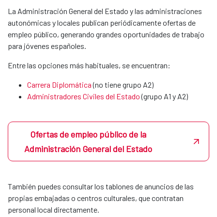
MERIDIES o acuerdos con instituciones
La Administración General del Estado y las administraciones
colaboradoras.
autonómicas y locales publican periódicamente ofertas de
empleo público, generando grandes oportunidades de trabajo
para jóvenes españoles.
Xunta de Galicia
Entre las opciones más habituales, se encuentran:
Carrera Diplomática
(no tiene grupo A2)
Fundación universitaria Las Palmas
Administradores Civiles del Estado
(grupo A1 y A2)​​​​​​​
Universidad Politécnica de Valencia
Ofertas de empleo público de la
Administración General del Estado
Podrás hacerlas tanto en la sede central en Madrid como en
nuestras OCES en el exterior.
También puedes consultar los tablones de anuncios de las
En Madrid, si un estudiante quiere realizar prácticas en la
propias embajadas o centros culturales, que contratan
agencia, por sí mismo o a través de su coordinador de
personal local directamente.
prácticas mandará un correo a la Unidad de Apoyo de la