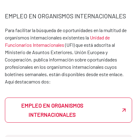
dirección en la que desee realizarlas con su CV y su
disponibilidad. Si hubiera un departamento en la AECID
EMPLEO EN ORGANISMOS INTERNACIONALES
interesado en acoger al estudiante, se pondría en
contacto directamente para acordar la estancia
Para facilitar la búsqueda de oportunidades en la multitud de
formativa.
organismos internacionales existentes la
Unidad de
Las oficinas de cooperación en el exterior también
Funcionarios Internacionales
(UFI) que está adscrita al
pueden acoger estudiantes en prácticas, y las
Ministerio de Asuntos Exteriores, Unión Europea y
peticiones también se canalizarán a través de las
Cooperación, publica información sobre oportunidades
Unidades de apoyo de cada dirección.
profesionales en los organismos internacionales cuyos
boletines semanales, están disponibles desde este enlace.
Consulta por los requisitos y las plazas disponibles
Aquí destacamos dos:
escribiendo a becasmae@aecid.es. La AECID es un entorno
donde podrás aprender, crecer y aportar a proyectos con
impacto global.
Actualmente disponemos de convenios con los siguientes
EMPLEO EN ORGANISMOS
centros:
INTERNACIONALES
UNIVERSIDAD
CONTACTO email