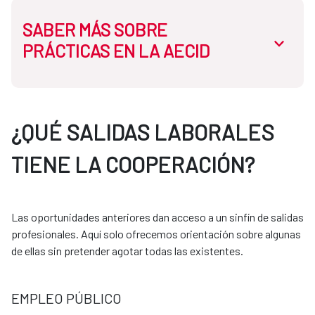
SABER MÁS SOBRE
abrir.des
PRÁCTICAS EN LA AECID
En la AECID disponemos de dos tipos de prácticas:
¿QUÉ SALIDAS LABORALES
TIENE LA COOPERACIÓN?
Prácticas curriculares:
Necesitas que tu universidad tenga convenio con la
Las oportunidades anteriores dan acceso a un sinfín de salidas
AECID. El proceso se gestiona siempre a través de
profesionales. Aquí solo ofrecemos orientación sobre algunas
tu universidad.
de ellas sin pretender agotar todas las existentes.
Prácticas extracurriculares:
EMPLEO PÚBLICO
Puedes acceder mediante programas como