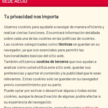
SEDE AECID
Av. Reyes Católicos 4 - 28040 Madrid
Tu privacidad nos importa
Tel. +34 900 20 30 54​​​​​​​
centro.informacion@aecid.es
Usamos cookies para ayudarle a navegar de manera eficiente y
realizar ciertas funciones. Encontrará información detallada
sobre cada una de las cookies en las políticas de cookies.
AECID
OÙ NOUS COOPÉRONS
Las cookies categorizadas como
técnicas
se guardan en su
L'ACTION HUMANITAIRE
SALLE DE PRESSE
navegador, ya que son esenciales para permitir las
ESPAGNOLE
funcionalidades básicas del sitio web.
CULTURE ET SCIENCE
BIBLIOTHÈQUE
También utilizamos
cookies de terceros
que nos ayudan a
analizar cómo usted utiliza este sitio web, guardar sus
preferencias y aportar el contenido y la publicidad que le sean
relevantes. Estas cookies solo se guardan en su navegador
previo consentimiento por su parte.
Puede optar por activar o desactivar alguna o todas estas
NOS RÉSEAUX SOCIAUX
cookies, aunque la desactivación de algunas podría afectar a
su experiencia de navegación.
Para obtener más información, consulte nuestra
política de