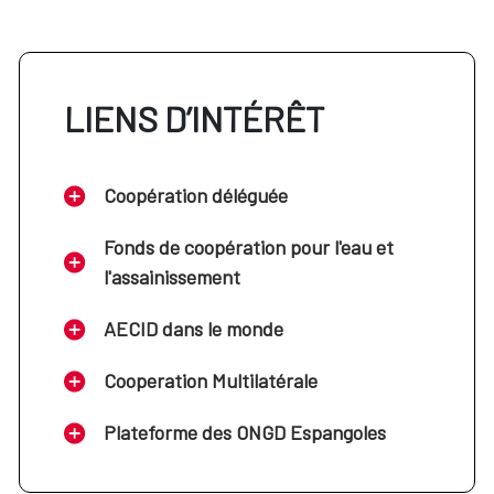
UNIVERSIDAD
INTERNACIONAL
cbalboa@uic.es
CATALUÑA
UNIVERSIDAD DE
LIENS D’INTÉRÊT
pmartinezbr@unav.es
NAVARRA
UNIVERSIDAD DE
jefatura.servicio.practicas@uva.es
VALLADOLID
Coopération déléguée
UNIVERSIDAD
carrerasprofesionales@ucjc.edu
Fonds de coopération pour l'eau et
CAMILO JOSÉ CELA
l'assainissement
LA SALLE CENTRO
l.saez@lasallecampus.es
UNIVERSITARIO
AECID dans le monde
INSTITUTO
Cooperation Multilatérale
UNIVERSITARIO
pcarreras@fogm.es
ORTEGA-MARAÑÓN
Plateforme des ONGD Espangoles