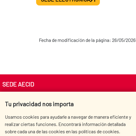
Fecha de modificación de la página: 26/05/2026
SEDE AECID
Av. Reyes Católicos 4 - 28040 Madrid
Tu privacidad nos importa
Tel. +34 900 20 30 54​​​​​​​
centro.informacion@aecid.es
Usamos cookies para ayudarle a navegar de manera eficiente y
realizar ciertas funciones. Encontrará información detallada
sobre cada una de las cookies en las políticas de cookies.
AECID
OÙ NOUS COOPÉRONS