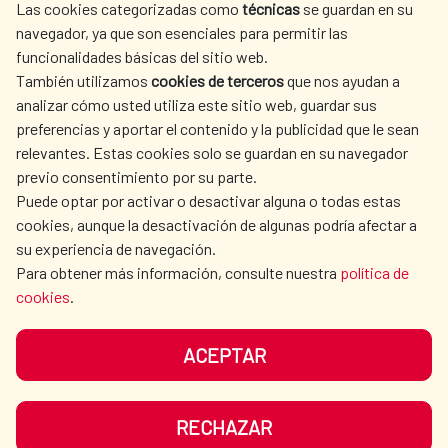
Las cookies categorizadas como
técnicas
se guardan en su
L'ACTION HUMANITAIRE
SALLE DE PRESSE
navegador, ya que son esenciales para permitir las
ESPAGNOLE
funcionalidades básicas del sitio web.
CULTURE ET SCIENCE
BIBLIOTHÈQUE
También utilizamos
cookies de terceros
que nos ayudan a
analizar cómo usted utiliza este sitio web, guardar sus
preferencias y aportar el contenido y la publicidad que le sean
relevantes. Estas cookies solo se guardan en su navegador
previo consentimiento por su parte.
Puede optar por activar o desactivar alguna o todas estas
NOS RÉSEAUX SOCIAUX
cookies, aunque la desactivación de algunas podría afectar a
su experiencia de navegación.
Para obtener más información, consulte nuestra
política de
cookies
.
ACEPTAR
MENTIONS LÉGALES
PROTECTION DES DONNÉES
COOKIES
NAVÉGATION
RECHAZAR
ACCESSIBILITÉ
PLAN DU SITE