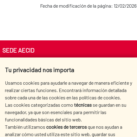
Fecha de modificación de la página: 12/02/2026
SEDE AECID
Av. Reyes Católicos 4 - 28040 Madrid
Tu privacidad nos importa
Tel. +34 900 20 30 54​​​​​​​
centro.informacion@aecid.es
Usamos cookies para ayudarle a navegar de manera eficiente y
realizar ciertas funciones. Encontrará información detallada
sobre cada una de las cookies en las políticas de cookies.
AECID
OÙ NOUS COOPÉRONS
Las cookies categorizadas como
técnicas
se guardan en su
L'ACTION HUMANITAIRE
SALLE DE PRESSE
navegador, ya que son esenciales para permitir las
ESPAGNOLE
funcionalidades básicas del sitio web.
CULTURE ET SCIENCE
BIBLIOTHÈQUE
También utilizamos
cookies de terceros
que nos ayudan a
analizar cómo usted utiliza este sitio web, guardar sus