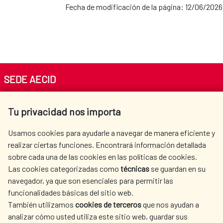
Fecha de modificación de la página: 12/06/2026
SEDE AECID
Av. Reyes Católicos 4 - 28040 Madrid
Tu privacidad nos importa
Tel. +34 900 20 30 54​​​​​​​
centro.informacion@aecid.es
Usamos cookies para ayudarle a navegar de manera eficiente y
realizar ciertas funciones. Encontrará información detallada
sobre cada una de las cookies en las políticas de cookies.
AECID
OÙ NOUS COOPÉRONS
Las cookies categorizadas como
técnicas
se guardan en su
L'ACTION HUMANITAIRE
SALLE DE PRESSE
navegador, ya que son esenciales para permitir las
ESPAGNOLE
funcionalidades básicas del sitio web.
CULTURE ET SCIENCE
BIBLIOTHÈQUE
También utilizamos
cookies de terceros
que nos ayudan a
analizar cómo usted utiliza este sitio web, guardar sus