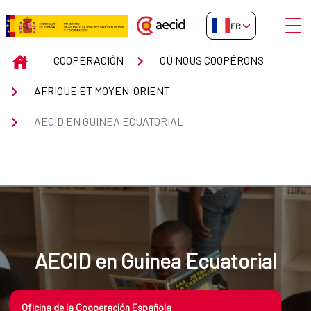
Saut au contenu principal
Ouvri
FR-FR
AECID en Guinea Ecuatorial
INICIO
COOPERACIÓN
OÙ NOUS COOPÉRONS
AFRIQUE ET MOYEN-ORIENT
AECID EN GUINEA ECUATORIAL
AECID en Guinea Ecuatorial
Oficina de la Cooperación Española