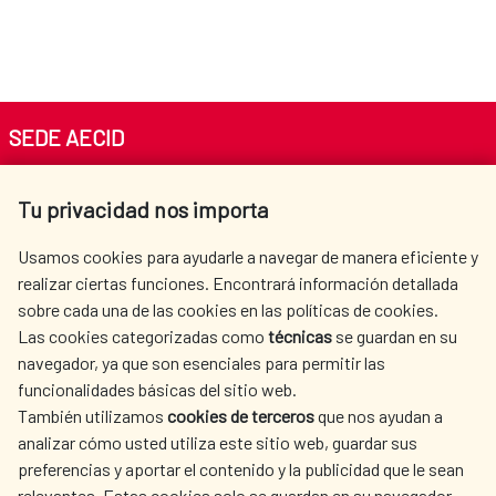
SEDE AECID
Av. Reyes Católicos 4 - 28040 Madrid
Tu privacidad nos importa
Tel. +34 900 20 30 54​​​​​​​
centro.informacion@aecid.es
Usamos cookies para ayudarle a navegar de manera eficiente y
realizar ciertas funciones. Encontrará información detallada
sobre cada una de las cookies en las políticas de cookies.
AECID
OÙ NOUS COOPÉRONS
Las cookies categorizadas como
técnicas
se guardan en su
L'ACTION HUMANITAIRE
SALLE DE PRESSE
navegador, ya que son esenciales para permitir las
ESPAGNOLE
funcionalidades básicas del sitio web.
CULTURE ET SCIENCE
BIBLIOTHÈQUE
También utilizamos
cookies de terceros
que nos ayudan a
analizar cómo usted utiliza este sitio web, guardar sus
preferencias y aportar el contenido y la publicidad que le sean
relevantes. Estas cookies solo se guardan en su navegador