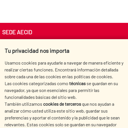
SEDE AECID
Av. Reyes Católicos 4 - 28040 Madrid
Tu privacidad nos importa
Tel. +34 900 20 30 54​​​​​​​
centro.informacion@aecid.es
Usamos cookies para ayudarle a navegar de manera eficiente y
realizar ciertas funciones. Encontrará información detallada
sobre cada una de las cookies en las políticas de cookies.
AECID
OÙ NOUS COOPÉRONS
Las cookies categorizadas como
técnicas
se guardan en su
L'ACTION HUMANITAIRE
SALLE DE PRESSE
navegador, ya que son esenciales para permitir las
ESPAGNOLE
funcionalidades básicas del sitio web.
CULTURE ET SCIENCE
BIBLIOTHÈQUE
También utilizamos
cookies de terceros
que nos ayudan a
analizar cómo usted utiliza este sitio web, guardar sus
preferencias y aportar el contenido y la publicidad que le sean
relevantes. Estas cookies solo se guardan en su navegador