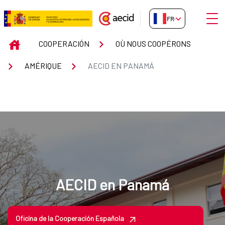
Saut au contenu principal
Ouvri
FR-FR
AECID en Panamá
INICIO
COOPERACIÓN
OÙ NOUS COOPÉRONS
AMÉRIQUE
AECID EN PANAMÁ
AECID en Panamá
Oficina de la Cooperación Española