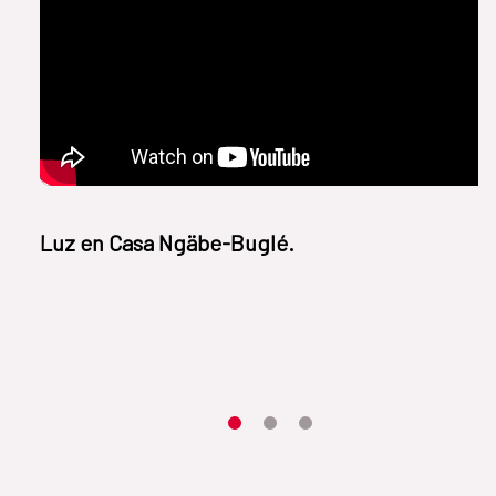
Luz en Casa Ngäbe-Buglé.
Item 1
Item2
Item3