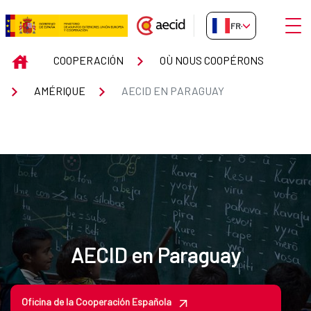
Saut au contenu principal
Ouvri
FR-FR
AECID en Paraguay
INICIO
COOPERACIÓN
OÙ NOUS COOPÉRONS
AMÉRIQUE
AECID EN PARAGUAY
AECID en Paraguay
Oficina de la Cooperación Española