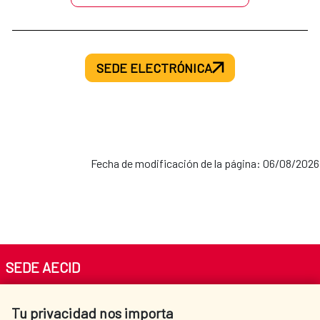
SEDE ELECTRÓNICA
Fecha de modificación de la página: 06/08/2026
SEDE AECID
Av. Reyes Católicos 4 - 28040 Madrid
Tu privacidad nos importa
Tel. +34 900 20 30 54​​​​​​​