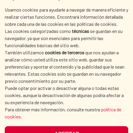
centro.informacion@aecid.es
Usamos cookies para ayudarle a navegar de manera eficiente y
realizar ciertas funciones. Encontrará información detallada
sobre cada una de las cookies en las políticas de cookies.
AECID
OÙ NOUS COOPÉRONS
Las cookies categorizadas como
técnicas
se guardan en su
L'ACTION HUMANITAIRE
SALLE DE PRESSE
navegador, ya que son esenciales para permitir las
ESPAGNOLE
funcionalidades básicas del sitio web.
CULTURE ET SCIENCE
BIBLIOTHÈQUE
También utilizamos
cookies de terceros
que nos ayudan a
analizar cómo usted utiliza este sitio web, guardar sus
preferencias y aportar el contenido y la publicidad que le sean
relevantes. Estas cookies solo se guardan en su navegador
previo consentimiento por su parte.
Puede optar por activar o desactivar alguna o todas estas
NOS RÉSEAUX SOCIAUX
cookies, aunque la desactivación de algunas podría afectar a
su experiencia de navegación.
Para obtener más información, consulte nuestra
política de
cookies
.