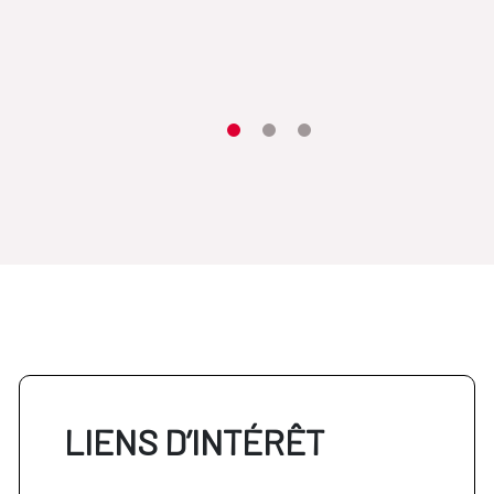
Item 1
Item2
Item3
LIENS D’INTÉRÊT