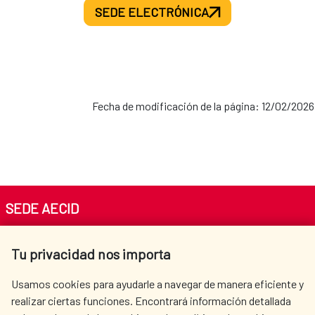
SEDE ELECTRÓNICA
Fecha de modificación de la página: 12/02/2026
SEDE AECID
Av. Reyes Católicos 4 - 28040 Madrid
Tu privacidad nos importa
Tel. +34 900 20 30 54​​​​​​​
centro.informacion@aecid.es
Usamos cookies para ayudarle a navegar de manera eficiente y
realizar ciertas funciones. Encontrará información detallada