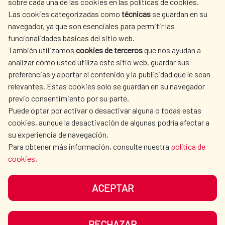
sobre cada una de las cookies en las políticas de cookies.
AECID
OÙ NOUS COOPÉRONS
Las cookies categorizadas como
técnicas
se guardan en su
L'ACTION HUMANITAIRE
SALLE DE PRESSE
navegador, ya que son esenciales para permitir las
ESPAGNOLE
funcionalidades básicas del sitio web.
CULTURE ET SCIENCE
BIBLIOTHÈQUE
También utilizamos
cookies de terceros
que nos ayudan a
analizar cómo usted utiliza este sitio web, guardar sus
preferencias y aportar el contenido y la publicidad que le sean
relevantes. Estas cookies solo se guardan en su navegador
previo consentimiento por su parte.
Puede optar por activar o desactivar alguna o todas estas
NOS RÉSEAUX SOCIAUX
cookies, aunque la desactivación de algunas podría afectar a
su experiencia de navegación.
Para obtener más información, consulte nuestra
política de
cookies
.
ACEPTAR
MENTIONS LÉGALES
PROTECTION DES DONNÉES
COOKIES
NAVÉGATION
RECHAZAR