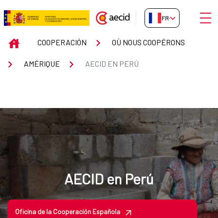
Saut au contenu principal
Ouvri
FR-FR
AECID en Perú
INICIO
COOPERACIÓN
OÙ NOUS COOPÉRONS
AMÉRIQUE
AECID EN PERÚ
AECID en Perú
Oficina de la Cooperación Española