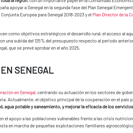
 toda la región
, con un importante papel en la Comunidad Económica
aña apoyar a Senegal en la segunda fase del Plan Senegal Emergente 
ia Conjunta Europea para Senegal 2018-2023 y el
Plan Director de la 
ecen como objetivos estratégicos el desarrollo rural, el acceso al 
n una subida del 125% del presupuesto respecto al periodo anterior.
al, que se prevé aprobar en el año 2025.
 EN SENEGAL
ración en Senegal
, centrando su actuación en los sectores de gober
taria. Actualmente, el objetivo principal de la cooperación en el país
d, agua potable y saneamiento, y mejorar la eficacia de los servicios
 el apoyo a las poblaciones vulnerables frente a las crisis nutriciona
puesta en marcha de pequeñas explotaciones familiares agroecológic