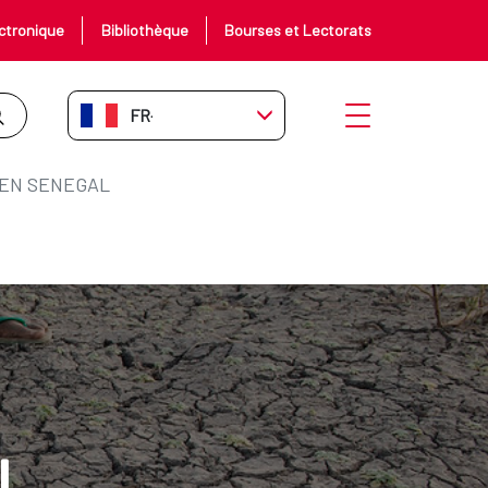
ctronique
Bibliothèque
Bourses et Lectorats
FR-FR
Ouvrir le menu
 EN SENEGAL
l