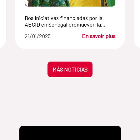
Dos iniciativas financiadas por la
AECID en Senegal promueven la
participación política de las mujeres
21/01/2025
En savoir plus
en la región de Kolda
MÁS NOTICIAS