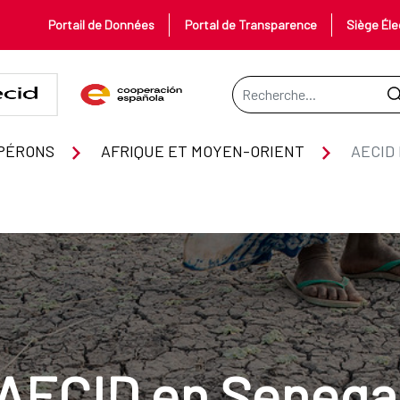
Portail de Données
Portal de Transparence
Siège Éle
Barre de recherche
PÉRONS
AFRIQUE ET MOYEN-ORIENT
AECID
AECID en Senega