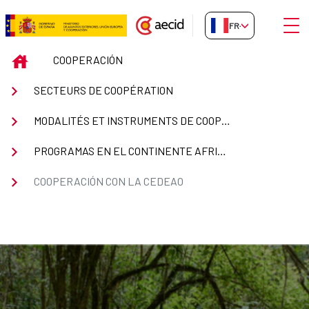
Saut au contenu principal
Ouvri
FR-FR
Cooperación Española con la C
INICIO
COOPERACIÓN
SECTEURS DE COOPÉRATION
MODALITÉS ET INSTRUMENTS DE COOPÉRATION
PROGRAMAS EN EL CONTINENTE AFRICANO
COOPERACIÓN CON LA CEDEAO