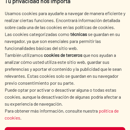
Tu privacidad nos importa
Tel. +34 900 20 30 54​​​​​​​
centro.informacion@aecid.es
Usamos cookies para ayudarle a navegar de manera eficiente y
realizar ciertas funciones. Encontrará información detallada
sobre cada una de las cookies en las políticas de cookies.
AECID
OÙ NOUS COOPÉRONS
Las cookies categorizadas como
técnicas
se guardan en su
L'ACTION HUMANITAIRE
SALLE DE PRESSE
navegador, ya que son esenciales para permitir las
ESPAGNOLE
funcionalidades básicas del sitio web.
CULTURE ET SCIENCE
BIBLIOTHÈQUE
También utilizamos
cookies de terceros
que nos ayudan a
analizar cómo usted utiliza este sitio web, guardar sus
preferencias y aportar el contenido y la publicidad que le sean
relevantes. Estas cookies solo se guardan en su navegador
previo consentimiento por su parte.
Puede optar por activar o desactivar alguna o todas estas
NOS RÉSEAUX SOCIAUX
cookies, aunque la desactivación de algunas podría afectar a
su experiencia de navegación.
Para obtener más información, consulte nuestra
política de
cookies
.