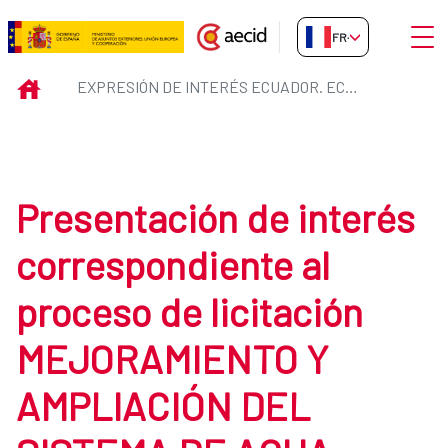
Saut au contenu principal
Ouvri
FR-FR
Expresión de interés Ecuador. 
INICIO
EXPRESIÓN DE INTERÉS ECUADOR. ECU-053-B
Presentación de interés
correspondiente al
proceso de licitación
MEJORAMIENTO Y
AMPLIACIÓN DEL