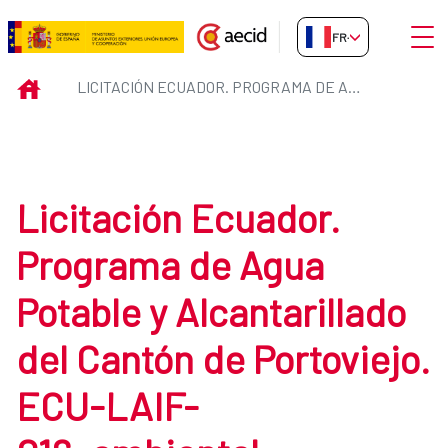
Saut au contenu principal
Ouvri
FR-FR
Licitación Ecuador. Programa de
INICIO
LICITACIÓN ECUADOR. PROGRAMA DE AGUA POTABLE Y ALCANTARILLADO DEL CANTÓN DE PORTOVIEJO. ECU-LAIF-016_AMBIENTAL
Licitación Ecuador.
Programa de Agua
Potable y Alcantarillado
del Cantón de Portoviejo.
ECU-LAIF-