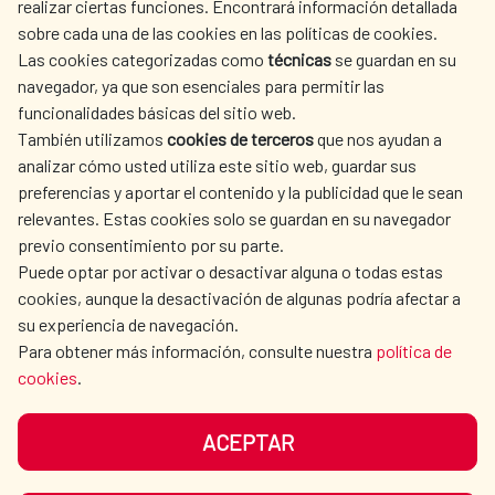
realizar ciertas funciones. Encontrará información detallada
sobre cada una de las cookies en las políticas de cookies.
AECID
OÙ NOUS COOPÉRONS
Las cookies categorizadas como
técnicas
se guardan en su
L'ACTION HUMANITAIRE
SALLE DE PRESSE
navegador, ya que son esenciales para permitir las
ESPAGNOLE
funcionalidades básicas del sitio web.
CULTURE ET SCIENCE
BIBLIOTHÈQUE
También utilizamos
cookies de terceros
que nos ayudan a
analizar cómo usted utiliza este sitio web, guardar sus
preferencias y aportar el contenido y la publicidad que le sean
relevantes. Estas cookies solo se guardan en su navegador
previo consentimiento por su parte.
Puede optar por activar o desactivar alguna o todas estas
NOS RÉSEAUX SOCIAUX
cookies, aunque la desactivación de algunas podría afectar a
su experiencia de navegación.
Para obtener más información, consulte nuestra
política de
cookies
.
ACEPTAR
MENTIONS LÉGALES
PROTECTION DES DONNÉES
COOKIES
NAVÉGATION