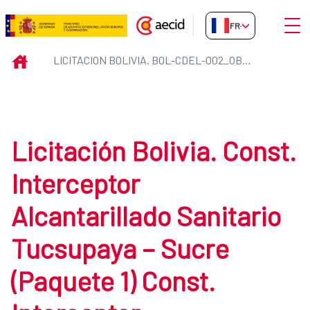
Saut au contenu principal
Ouvri
FR-FR
Licitacion Bolivia. BOL-CDEL-
INICIO
LICITACION BOLIVIA. BOL-CDEL-002_OBRAS
Licitación Bolivia. Const.
Interceptor
Alcantarillado Sanitario
Tucsupaya – Sucre
(Paquete 1) Const.