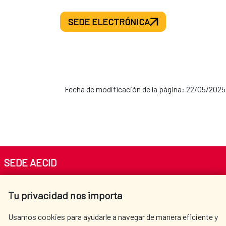
SEDE ELECTRÓNICA
Fecha de modificación de la página: 22/05/2025
SEDE AECID
Av. Reyes Católicos 4 - 28040 Madrid
Tu privacidad nos importa
Tel. +34 900 20 30 54​​​​​​​
centro.informacion@aecid.es
Usamos cookies para ayudarle a navegar de manera eficiente y