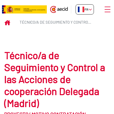
Saut au contenu principal
Ouvri
FR-FR
Técnico/a de Seguimiento y Cont
INICIO
TÉCNICO/A DE SEGUIMIENTO Y CONTROL A LAS ACCIONES DE COOPERACIÓN DELEGADA (MADRID) TRAGSATEC
Técnico/a de
Seguimiento y Control a
las Acciones de
cooperación Delegada
(Madrid)