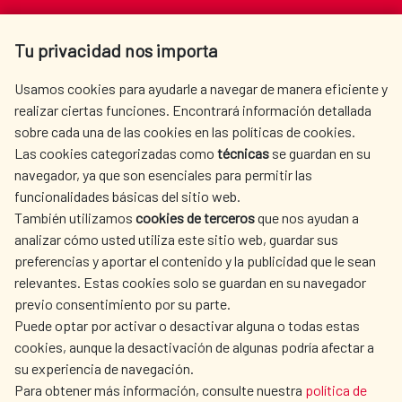
Av. Reyes Católicos 4 - 28040 Madrid
Tu privacidad nos importa
Tel. +34 900 20 30 54​​​​​​​
centro.informacion@aecid.es
Usamos cookies para ayudarle a navegar de manera eficiente y
realizar ciertas funciones. Encontrará información detallada
sobre cada una de las cookies en las políticas de cookies.
AECID
OÙ NOUS COOPÉRONS
Las cookies categorizadas como
técnicas
se guardan en su
L'ACTION HUMANITAIRE
SALLE DE PRESSE
navegador, ya que son esenciales para permitir las
ESPAGNOLE
funcionalidades básicas del sitio web.
CULTURE ET SCIENCE
BIBLIOTHÈQUE
También utilizamos
cookies de terceros
que nos ayudan a
analizar cómo usted utiliza este sitio web, guardar sus
preferencias y aportar el contenido y la publicidad que le sean
relevantes. Estas cookies solo se guardan en su navegador
previo consentimiento por su parte.
Puede optar por activar o desactivar alguna o todas estas
NOS RÉSEAUX SOCIAUX
cookies, aunque la desactivación de algunas podría afectar a
su experiencia de navegación.
Para obtener más información, consulte nuestra
política de