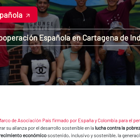
spañola
ooperación Española en Cartagena de Ind
Marco de Asociación País firmado por España y Colombia para el p
 su alianza por el desarrollo sostenible en la
lucha contra la pobrez
recimiento económico
sostenido, inclusivo y sostenible, la genera