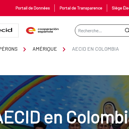
Portail de Données
Portal de Transparence
Siège Éle
Barre de recherche
PÉRONS
AMÉRIQUE
AECID EN COLOMBIA
AECID en Colombi