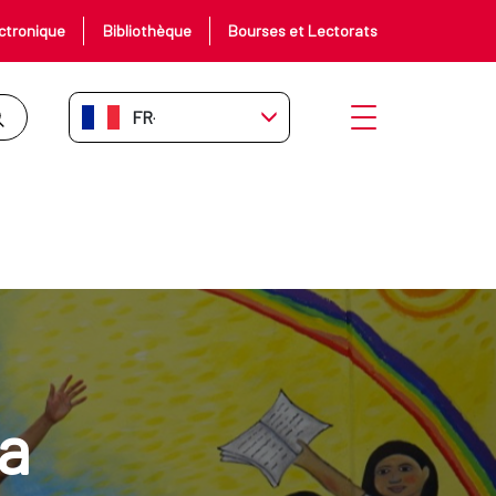
ctronique
Bibliothèque
Bourses et Lectorats
FR-FR
Ouvrir le menu
a