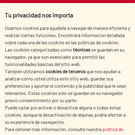
Av. Reyes Católicos 4 - 28040 Madrid
Tu privacidad nos importa
Tel. +34 900 20 30 54​​​​​​​
centro.informacion@aecid.es
Usamos cookies para ayudarle a navegar de manera eficiente y
realizar ciertas funciones. Encontrará información detallada
sobre cada una de las cookies en las políticas de cookies.
AECID
OÙ NOUS COOPÉRONS
Las cookies categorizadas como
técnicas
se guardan en su
L'ACTION HUMANITAIRE
SALLE DE PRESSE
navegador, ya que son esenciales para permitir las
ESPAGNOLE
funcionalidades básicas del sitio web.
CULTURE ET SCIENCE
BIBLIOTHÈQUE
También utilizamos
cookies de terceros
que nos ayudan a
analizar cómo usted utiliza este sitio web, guardar sus
preferencias y aportar el contenido y la publicidad que le sean
relevantes. Estas cookies solo se guardan en su navegador
previo consentimiento por su parte.
Puede optar por activar o desactivar alguna o todas estas
NOS RÉSEAUX SOCIAUX
cookies, aunque la desactivación de algunas podría afectar a
su experiencia de navegación.
Para obtener más información, consulte nuestra
política de