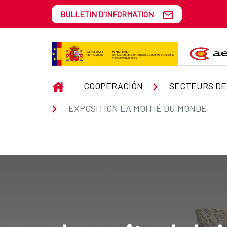
Saut au contenu principal
BULLETIN D'INFORMATION
EXPOSITION LA MOITIÉ DU MON
INICIO
COOPERACIÓN
SECTEURS DE
EXPOSITION LA MOITIÉ DU MONDE