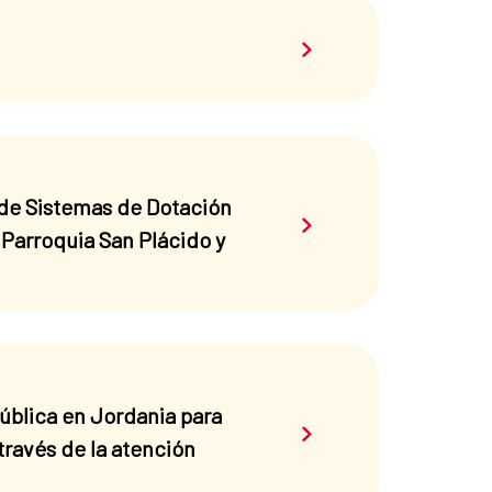
Saber más sobre el 
 de Sistemas de Dotación
Saber más sobre el 
Parroquia San Plácido y
ública en Jordania para
Saber más sobre el 
través de la atención