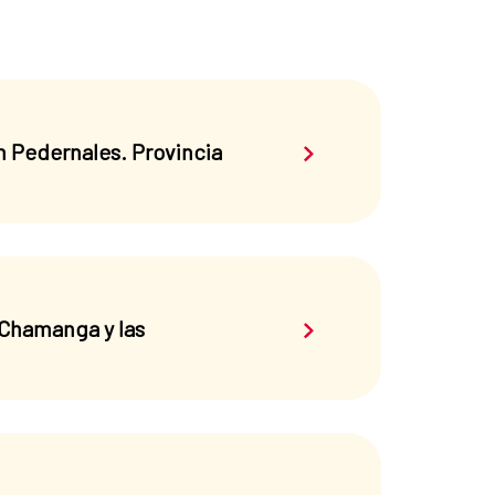
Saber más sobre el 
n Pedernales. Provincia
Saber más sobre el 
 Chamanga y las