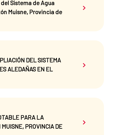
n del Sistema de Agua
Saber más sobre el 
tón Muisne, Provincia de
AMPLIACIÓN DEL SISTEMA
Saber más sobre el 
ES ALEDAÑAS EN EL
POTABLE PARA LA
Saber más sobre el 
MUISNE, PROVINCIA DE