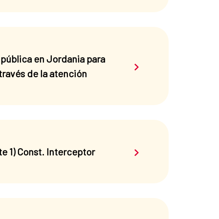
 pública en Jordania para
Saber más sobre el 
través de la atención
Saber más sobre el 
e 1) Const. Interceptor