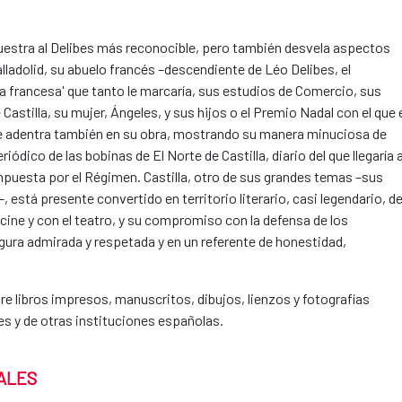
muestra al Delibes más reconocible, pero también desvela aspectos
ladolid, su abuelo francés –descendiente de Léo Delibes, el
la francesa' que tanto le marcaría, sus estudios de Comercio, sus
astilla, su mujer, Ángeles, y sus hijos o el Premio Nadal con el que 
n se adentra también en su obra, mostrando su manera minuciosa de
iódico de las bobinas de El Norte de Castilla, diario del que llegaría 
impuesta por el Régimen. Castilla, otro de sus grandes temas –sus
-, está presente convertido en territorio literario, casi legendario, d
cine y con el teatro, y su compromiso con la defensa de los
igura admirada y respetada y en un referente de honestidad,
e libros impresos, manuscritos, dibujos, lienzos y fotografías
es y de otras instituciones españolas.
ALES