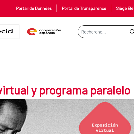
Portail de Données
Portal de Transparence
Siège Éle
Barre de recherche
ograma paralelo
ARALELO
virtual y programa paralelo