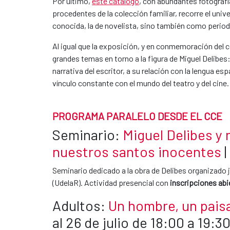
Por último,
este catálogo
, con abundantes fotografía
procedentes de la colección familiar, recorre el univ
conocida, la de novelista, sino también como periodi
Al igual que la exposición, y en conmemoración del 
grandes temas en torno a la figura de Miguel Delibes
narrativa del escritor, a su relación con la lengua es
vínculo constante con el mundo del teatro y del cine.
PROGRAMA PARALELO DESDE EL CCE
Seminario:
Miguel Delibes y
nuestros santos inocentes
|
Seminario dedicado a la obra de Delibes organizado 
(UdelaR). Actividad presencial con
inscripciones abi
Adultos:
Un hombre, un paisa
al 26 de julio de 18:00 a 19:3