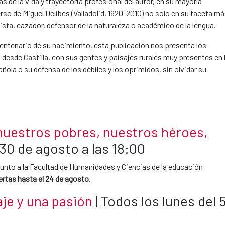
s de la vida y trayectoria profesional del autor, en su mayoría
erso de Miguel Delibes (Valladolid, 1920-2010) no solo en su faceta m
sta, cazador, defensor de la naturaleza o académico de la lengua.
centenario de su nacimiento, esta publicación nos presenta los
: desde Castilla, con sus gentes y paisajes rurales muy presentes en 
pañola o su defensa de los débiles y los oprimidos, sin olvidar su
 nuestros pobres, nuestros héroes,
 30 de agosto a las 18:00
junto a la Facultad de Humanidades y Ciencias de la educación
ertas hasta el 24 de agosto
.
je y una pasión
| Todos los lunes del 
0