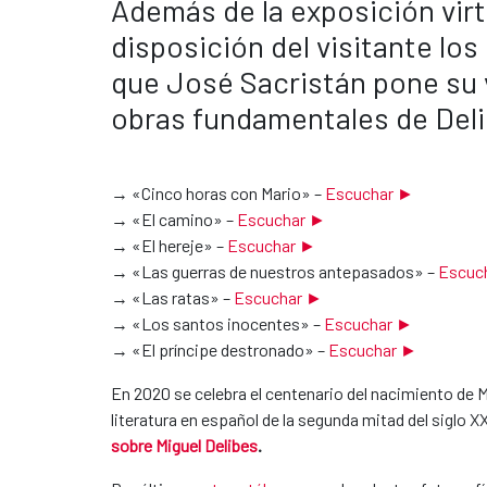
Además de la exposición virt
disposición del visitante lo
que José Sacristán pone su 
obras fundamentales de Deli
→ «Cinco horas con Mario» –
Escuchar
►
→ «El camino» –
Escuchar
►
→ «El hereje» –
Escuchar
►
→ «Las guerras de nuestros antepasados» –
Escuc
→ «Las ratas» –
Escuchar
►
→ «Los santos inocentes» –
Escuchar
►
→ «El príncipe destronado» –
Escuchar
►
En 2020 se celebra el centenario del nacimiento de M
literatura en español de la segunda mitad del siglo 
sobre Miguel Delibes
.